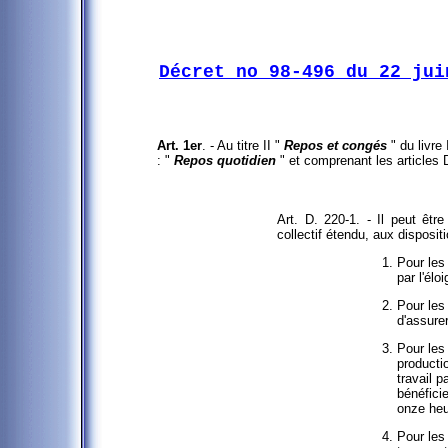
Décret no 98-496 du 22 jui
Art. 1er
. - Au titre II "
Repos et congés
" du livre 
: "
Repos quotidien
" et comprenant les articles D
Art. D. 220-1. - Il peut êt
collectif étendu, aux dispositi
Pour les 
par l'élo
Pour les
d'assure
Pour les 
producti
travail 
bénéficie
onze heu
Pour les