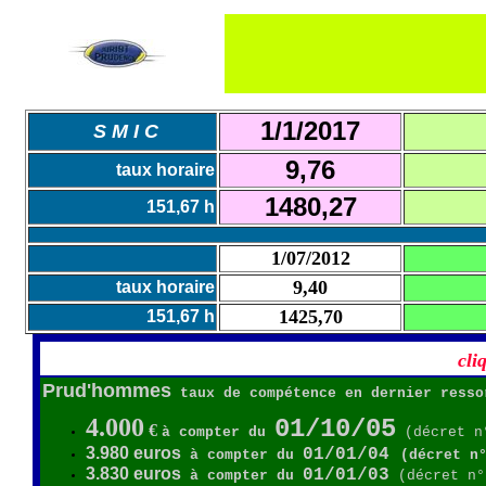
1/1/2017
S M I C
9,76
taux horaire
1480,27
151,67 h
1/07/2012
9,40
taux horaire
1425,70
151,67 h
cli
Prud'hommes
taux de compétence en dernier resso
4.000
01/10/05
€
à compter du
(décret n°
3.980 euros
01/01/04
à compter du
(décret n
3.830 euros
01/01/03
à compter du
(décret n°