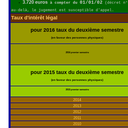
3.720 euros
01/01/02
à compter du
(décret n°
au-delà, le jugement est susceptible d'appel.
Taux d'intérêt légal
pour 2016 taux du deuxième semestre
(en faveur des personnes physiques)
2016 premier semestre
pour 2015 taux du deuxième semestre
(en faveur des personnes physiques)
2015 premier semestre
2014
2013
2012
2011
2010