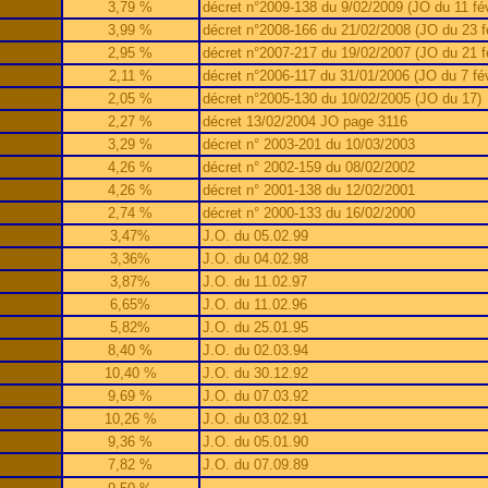
3,79 %
décret n°2009-138 du 9/02/2009 (JO du 11 fév
3,99 %
décret n°2008-166 du 21/02/2008 (JO du 23 fé
2,95 %
décret n°2007-217 du 19/02/2007 (JO du 21 fé
2,11 %
décret n°2006-117 du 31/01/2006 (JO du 7 fév
2,05 %
décret n°2005-130 du 10/02/2005 (JO du 17)
2,27 %
décret 13/02/2004 JO page 3116
3,29 %
décret n° 2003-201 du 10/03/2003
4,26 %
décret n° 2002-159 du 08/02/2002
4,26 %
décret n° 2001-138 du 12/02/2001
2,74 %
décret n° 2000-133 du 16/02/2000
3,47%
J.O. du 05.02.99
3,36%
J.O. du 04.02.98
3,87%
J.O. du 11.02.97
6,65%
J.O. du 11.02.96
5,82%
J.O. du 25.01.95
8,40 %
J.O. du 02.03.94
10,40 %
J.O. du 30.12.92
9,69 %
J.O. du 07.03.92
10,26 %
J.O. du 03.02.91
9,36 %
J.O. du 05.01.90
7,82 %
J.O. du 07.09.89