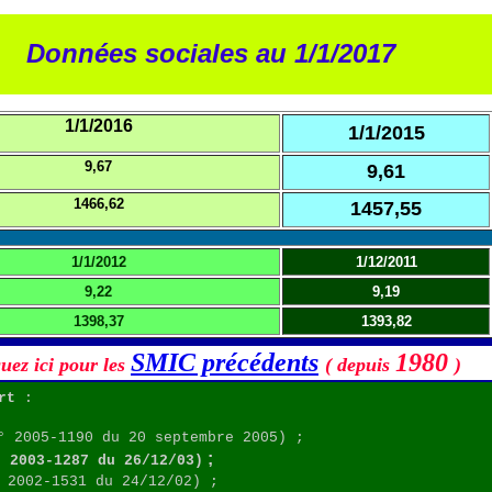
Données sociales au 1/1/2017
1/1/2016
1/1/2015
9,67
9,61
1466,62
1457,55
1/1/2012
1/12/2011
9,22
9,19
1398,37
1393,82
SMIC précédents
1980
quez ici pour les
( depuis
)
rt
:
 2005-1190 du 20 septembre 2005) ;
;
° 2003-1287 du 26/12/03)
 2002-1531 du 24/12/02) ;